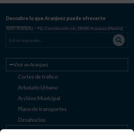
Descubre lo que Aranjuez puede ofrecerte
Ayto. Aranjuez – Plz. Constitución s/n, 28300 Aranjuez (Madrid)
Vivir en Aranjuez
Cortes de tráfico
Arbolado Urbano
Archivo Municipal
Plano de transportes
Desahucios
Enlaces de interés