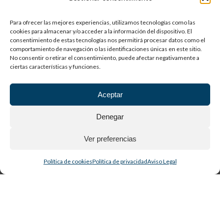
ARANJUEZ, PRESENTE Y SEMILLA –
CONFERENCIA ENCLAVE DE MÚSICA
Para ofrecer las mejores experiencias, utilizamos tecnologías como las
cookies para almacenar y/o acceder a la información del dispositivo. El
consentimiento de estas tecnologías nos permitirá procesar datos como el
comportamiento de navegación o las identificaciones únicas en este sitio.
No consentir o retirar el consentimiento, puede afectar negativamente a
ciertas características y funciones.
Aceptar
Denegar
Ver preferencias
Política de cookies
Política de privacidad
Aviso Legal
EVENTOS POSPUESTOS POR ALERTA