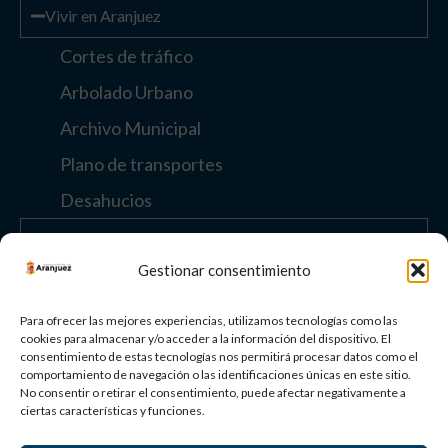
Vivir en Aranjuez
Cortes de tráfico
Arbolado Urbano
Archivo Municipal
Plano de transportes
Desahucios
Enlaces de interés
Gestionar consentimiento
Otros enlaces
Para ofrecer las mejores experiencias, utilizamos tecnologías como las
cookies para almacenar y/o acceder a la información del dispositivo. El
consentimiento de estas tecnologías nos permitirá procesar datos como el
Paisaje Cultural
comportamiento de navegación o las identificaciones únicas en este sitio.
No consentir o retirar el consentimiento, puede afectar negativamente a
de Aranjuez
ciertas características y funciones.
Patrimonio
Mundial