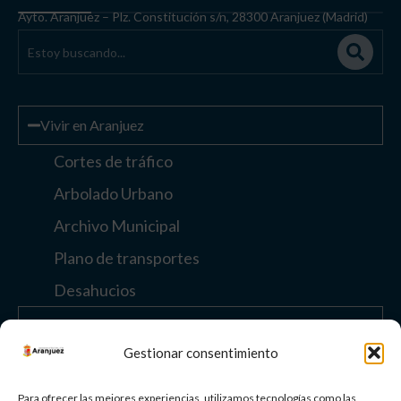
Ayto. Aranjuez – Plz. Constitución s/n, 28300 Aranjuez (Madrid)
Vivir en Aranjuez
Cortes de tráfico
Arbolado Urbano
Archivo Municipal
Plano de transportes
Desahucios
Enlaces de interés
Gestionar consentimiento
Otros enlaces
Para ofrecer las mejores experiencias, utilizamos tecnologías como las