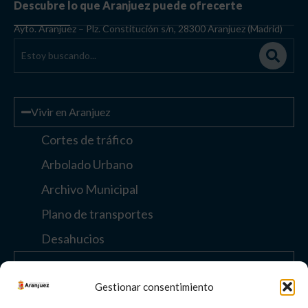
Descubre lo que Aranjuez puede ofrecerte
Ayto. Aranjuez – Plz. Constitución s/n, 28300 Aranjuez (Madrid)
Vivir en Aranjuez
Cortes de tráfico
Arbolado Urbano
Archivo Municipal
Plano de transportes
Desahucios
Enlaces de interés
Gestionar consentimiento
Otros enlaces