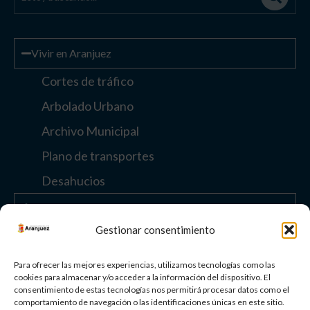
Vivir en Aranjuez
Cortes de tráfico
Arbolado Urbano
Archivo Municipal
Plano de transportes
Desahucios
Enlaces de interés
Gestionar consentimiento
Otros enlaces
Para ofrecer las mejores experiencias, utilizamos tecnologías como las
cookies para almacenar y/o acceder a la información del dispositivo. El
consentimiento de estas tecnologías nos permitirá procesar datos como el
Paisaje Cultural
comportamiento de navegación o las identificaciones únicas en este sitio.