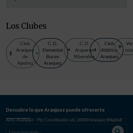
Los Clubes
Club
C. D.
C. D.
Club
Ve
Aranjuez
Elemental
Arqueros
Atlético
má
de
Buceo
Ribereños
Aranjuez
Ajedrez
Aranjuez
Descubre lo que Aranjuez puede ofrecerte
Ayto. Aranjuez – Plz. Constitución s/n, 28300 Aranjuez (Madrid)