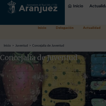
Inicio
Actualid
Inicio
Delegación
Actualidad
Estás aquí:
Inicio
Juventud
Concejalía de Juventud
Concejalía de Juventud