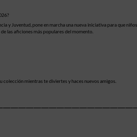
2026?
ncia y Juventud, pone en marcha una nueva iniciativa para que niño
a de las aficiones más populares del momento.
tu colección mientras te diviertes y haces nuevos amigos.
__________________