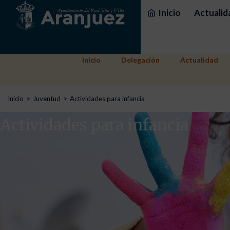
Inicio
Actualid
Inicio
Delegación
Actualidad
Estás aquí:
Inicio
Juventud
Actividades para infancia
Actividades para infancia