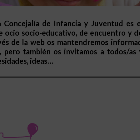
a Concejalía de Infancia y Juventud es e
e ocio socio-educativo, de encuentro y 
avés de la web os mantendremos informado
pero también os invitamos a todos/as v
esidades, ideas…
__________________________________________________