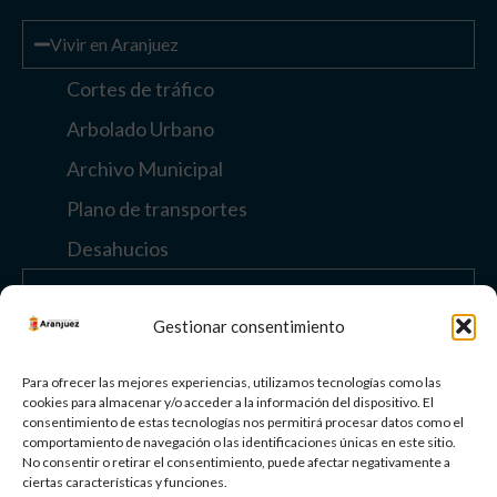
Vivir en Aranjuez
Cortes de tráfico
Arbolado Urbano
Archivo Municipal
Plano de transportes
Desahucios
Enlaces de interés
Gestionar consentimiento
Otros enlaces
Para ofrecer las mejores experiencias, utilizamos tecnologías como las
cookies para almacenar y/o acceder a la información del dispositivo. El
consentimiento de estas tecnologías nos permitirá procesar datos como el
comportamiento de navegación o las identificaciones únicas en este sitio.
Paisaje Cultural
No consentir o retirar el consentimiento, puede afectar negativamente a
de Aranjuez
ciertas características y funciones.
Patrimonio