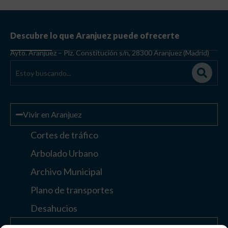
Descubre lo que Aranjuez puede ofrecerte
Ayto. Aranjuez – Plz. Constitución s/n, 28300 Aranjuez (Madrid)
Vivir en Aranjuez
Cortes de tráfico
Arbolado Urbano
Archivo Municipal
Plano de transportes
Desahucios