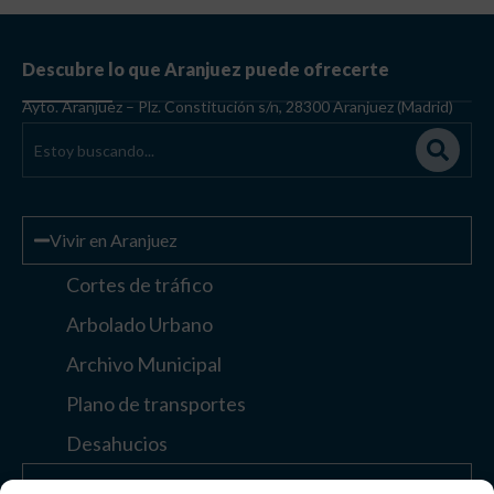
Descubre lo que Aranjuez puede ofrecerte
Ayto. Aranjuez – Plz. Constitución s/n, 28300 Aranjuez (Madrid)
Vivir en Aranjuez
Cortes de tráfico
Arbolado Urbano
Archivo Municipal
Plano de transportes
Desahucios
Enlaces de interés