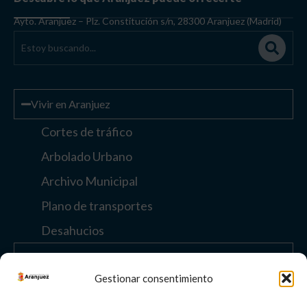
Ayto. Aranjuez – Plz. Constitución s/n, 28300 Aranjuez (Madrid)
Vivir en Aranjuez
Cortes de tráfico
Arbolado Urbano
Archivo Municipal
Plano de transportes
Desahucios
Enlaces de interés
Gestionar consentimiento
Otros enlaces