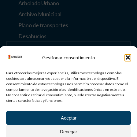
Arbolado Urbano
Archivo Municipal
Plano de transportes
Desahucios
Enlaces de interés
Gestionar consentimiento
Otros enlaces
Para ofrecer las mejores experiencias, utilizamos tecnologías como las
cookies para almacenar y/o acceder a la información del dispositivo. El
consentimiento de estas tecnologías nos permitirá procesar datos como el
comportamiento de navegación o las identificaciones únicas en este sitio.
Paisaje Cultural
No consentir o retirar el consentimiento, puede afectar negativamente a
de Aranjuez
ciertas características y funciones.
Patrimonio
Mundial
Aceptar
©
2026
AYUNTAMIENTO DE ARANJUEZ
Denegar