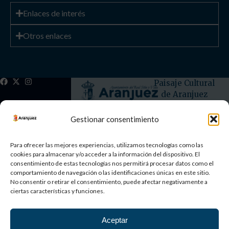
Enlaces de interés
Otros enlaces
Paisaje Cultural
de Aranjuez
Patrimonio
Mundial
Gestionar consentimiento
©
2026
AYUNTAMIENTO DE ARANJUEZ
Para ofrecer las mejores experiencias, utilizamos tecnologías como las
cookies para almacenar y/o acceder a la información del dispositivo. El
consentimiento de estas tecnologías nos permitirá procesar datos como el
Aviso Legal
Política de privacidad
Política de cookies
comportamiento de navegación o las identificaciones únicas en este sitio.
No consentir o retirar el consentimiento, puede afectar negativamente a
ciertas características y funciones.
Aceptar