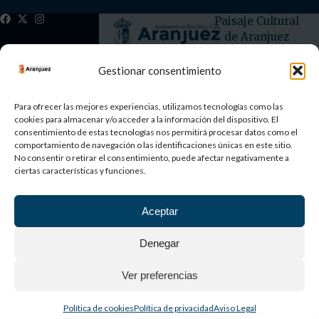
Paisaje Cultural
de Aranjuez
Patrimonio
Mundial
Gestionar consentimiento
©
2026
AYUNTAMIENTO DE ARANJUEZ
Para ofrecer las mejores experiencias, utilizamos tecnologías como las
cookies para almacenar y/o acceder a la información del dispositivo. El
consentimiento de estas tecnologías nos permitirá procesar datos como el
Aviso Legal
Política de privacidad
Política de cookies
comportamiento de navegación o las identificaciones únicas en este sitio.
No consentir o retirar el consentimiento, puede afectar negativamente a
ciertas características y funciones.
Aceptar
Denegar
Ver preferencias
Política de cookies
Política de privacidad
Aviso Legal