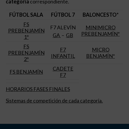
categoría
correspondiente.
FÚTBOL SALA
FÚTBOL 7
BALONCESTO*
FS
F7 ALEVÍN
MINIMICRO
PREBENJAMÍN
PREBENJAMÍN*
GA
–
GB
1º
FS
F7
MICRO
PREBENJAMÍN
INFANTIL
BENJAMÍN*
2º
CADETE
FS BENJAMÍN
F7
HORARIOS FASES FINALES
Sistemas de competición de cada categoría.