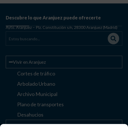
Descubre lo que Aranjuez puede ofrecerte
Ayto. Aranjuez – Plz. Constitución s/n, 28300 Aranjuez (Madrid)
Vivir en Aranjuez
Cortes de tráfico
Arbolado Urbano
Archivo Municipal
Plano de transportes
Desahucios
Enlaces de interés