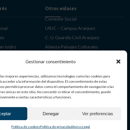
erés
Otros enlaces
Comedor Social
onal
URJC – Campus Aranjuez
les
C. U. Guardia Civil Aranjuez
an Isidro
Alianza Paisajes Culturales
uez
Itinerario Europeo de Jardines
Gestionar consentimiento
 las mejores experiencias, utilizamos tecnologías como las cookies para
Aranjuez | Patrimonio Mundial
o acceder a la información del dispositivo. El consentimiento de estas
nos permitirá procesar datos como el comportamiento de navegación o las
ones únicas en este sitio. No consentir o retirar el consentimiento, puede
tivamente a ciertas características y funciones.
ceptar
Denegar
Ver preferencias
Política de cookies
Política de privacidad
Aviso Legal