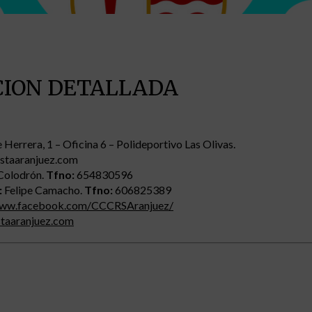
CION DETALLADA
 Herrera, 1 – Oficina 6 – Polideportivo Las Olivas.
istaaranjuez.com
Colodrón.
Tfno:
654830596
:
Felipe Camacho.
Tfno:
606825389
www.facebook.com/CCCRSAranjuez/
staaranjuez.com