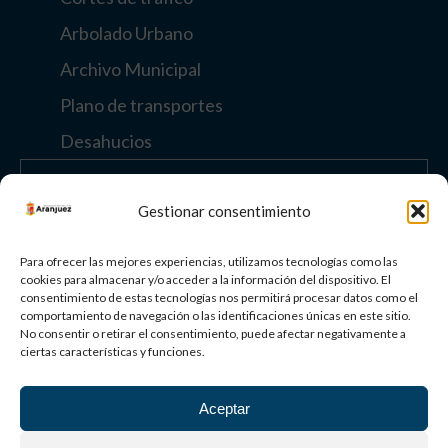
Arbolado Urbano
Archivo Municipal
Plano de transportes
Desahucios
Enlaces de interés
Gestionar consentimiento
Otros enlaces
Para ofrecer las mejores experiencias, utilizamos tecnologías como las
cookies para almacenar y/o acceder a la información del dispositivo. El
consentimiento de estas tecnologías nos permitirá procesar datos como el
comportamiento de navegación o las identificaciones únicas en este sitio.
Paisaje Cultural
No consentir o retirar el consentimiento, puede afectar negativamente a
de Aranjuez
ciertas características y funciones.
Patrimonio
Mundial
Aceptar
©
2026
AYUNTAMIENTO DE ARANJUEZ