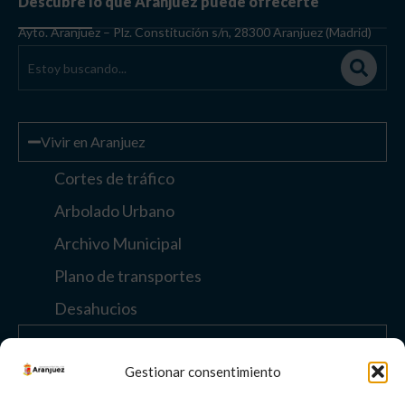
Descubre lo que Aranjuez puede ofrecerte
Ayto. Aranjuez – Plz. Constitución s/n, 28300 Aranjuez (Madrid)
Vivir en Aranjuez
Cortes de tráfico
Arbolado Urbano
Archivo Municipal
Plano de transportes
Desahucios
Enlaces de interés
Gestionar consentimiento
Otros enlaces