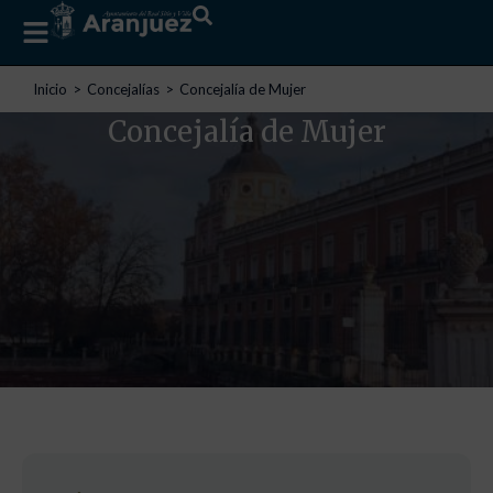
Estás aquí:
Inicio
Concejalías
Concejalía de Mujer
Concejalía de Mujer