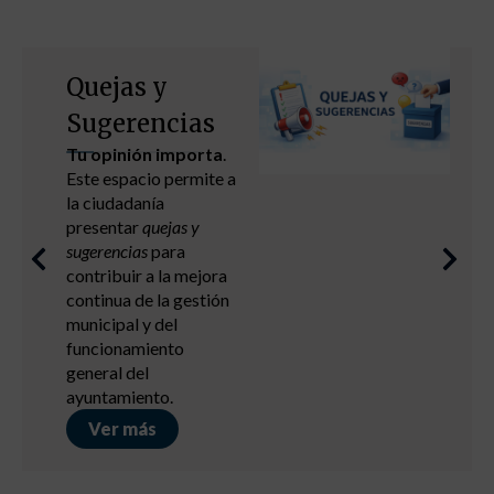
Capacitación
digital
Cursos formativos
Mejora tus
capacidades.
Ver más
Descubre lo que Aranjuez puede ofrecerte
Ayto. Aranjuez – Plz. Constitución s/n, 28300 Aranjuez (Madrid)