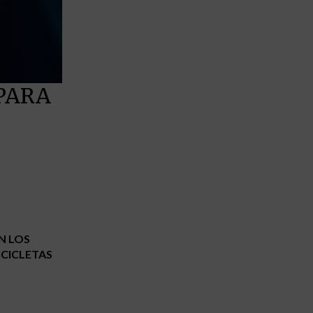
PARA
N LOS
ICICLETAS