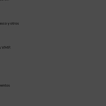
casco y otros
os VMP.
ementos