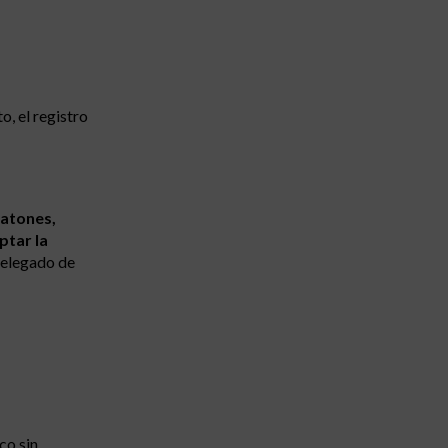
o, el registro
eatones,
ptar la
Delegado de
co sin