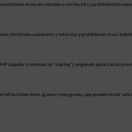
 permitiendo el uso en calzadas y carriles bici y prohibiéndolo ex
ndo obstáculos a peatones y vehículos y prohibiendo el uso indeb
P (alquiler o sistemas de “sharing”), exigiendo autorización prev
 infracciones leves, graves y muy graves, que pueden incluir sanc