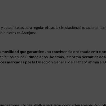
actualizadas para regular el uso, la circulación, el estacionamient
 bicicletas en Aranjuez.
una movilidad que garantice una convivencia ordenada entre p
vehículos en los últimos años. Además, la norma permitirá ada
trices marcadas por la Dirección General de Tráfico”,
afirma el 
ue peatones, coches, VMP y bicicletas comparten el espacio públi