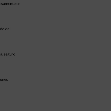
presamente en
ido del
ia, seguro
iones