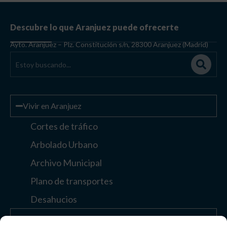
Descubre lo que Aranjuez puede ofrecerte
Ayto. Aranjuez – Plz. Constitución s/n, 28300 Aranjuez (Madrid)
Vivir en Aranjuez
Cortes de tráfico
Arbolado Urbano
Archivo Municipal
Plano de transportes
Desahucios
Enlaces de interés