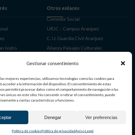
erés
Otros enlaces
Comedor Social
onal
URJC – Campus Aranjuez
les
C. U. Guardia Civil Aranjuez
an Isidro
Alianza Paisajes Culturales
uez
Itinerario Europeo de Jardines
Gestionar consentimiento
 las mejores experiencias, utilizamos tecnologías como las cookies para
Aranjuez | Patrimonio Mundial
o acceder a la información del dispositivo. El consentimiento de estas
nos permitirá procesar datos como el comportamiento de navegación o las
ones únicas en este sitio. No consentir o retirar el consentimiento, puede
tivamente a ciertas características y funciones.
ceptar
Denegar
Ver preferencias
Política de cookies
Política de privacidad
Aviso Legal