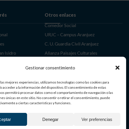
erés
Otros enlaces
Comedor Social
onal
URJC – Campus Aranjuez
les
C. U. Guardia Civil Aranjuez
an Isidro
Alianza Paisajes Culturales
uez
Itinerario Europeo de Jardines
Gestionar consentimiento
 las mejores experiencias, utilizamos tecnologías como las cookies para
Aranjuez | Patrimonio Mundial
o acceder a la información del dispositivo. El consentimiento de estas
nos permitirá procesar datos como el comportamiento de navegación o las
ones únicas en este sitio. No consentir o retirar el consentimiento, puede
tivamente a ciertas características y funciones.
ceptar
Denegar
Ver preferencias