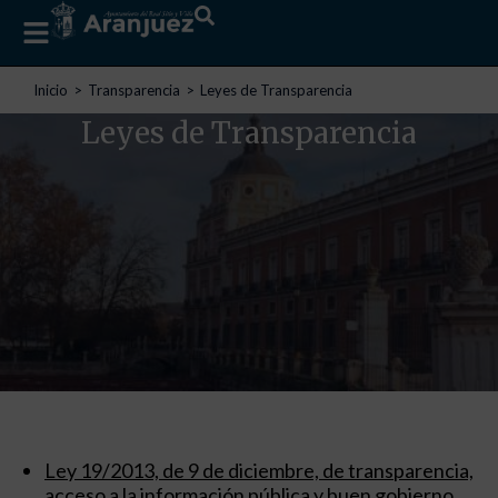
Estás aquí:
Inicio
Transparencia
Leyes de Transparencia
Leyes de Transparencia
Ley 19/2013, de 9 de diciembre, de transparencia,
acceso a la información pública y buen gobierno
.