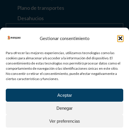
Plano de transportes
Desahucios
Enlaces de interés
Gestionar consentimiento
Otros enlaces
Para ofrecer las mejores experiencias, utilizamos tecnologías como las
cookies para almacenar y/o acceder a la información del dispositivo. El
consentimiento de estas tecnologías nos permitirá procesar datos como el
comportamiento de navegación o las identificaciones únicas en este sitio.
Paisaje Cultural
No consentir o retirar el consentimiento, puede afectar negativamente a
de Aranjuez
ciertas características y funciones.
Patrimonio
Mundial
Aceptar
©
2026
AYUNTAMIENTO DE ARANJUEZ
Denegar
Aviso Legal
Política de privacidad
Política de cookies
Ver preferencias