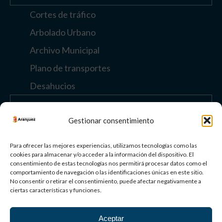
Cortes de tráfico
Arbolado Urbano
Archivo Municipal
Plano de transportes
Desahucios
Enlaces de interés
Gestionar consentimiento
Otros enlaces
Para ofrecer las mejores experiencias, utilizamos tecnologías como las
cookies para almacenar y/o acceder a la información del dispositivo. El
consentimiento de estas tecnologías nos permitirá procesar datos como el
comportamiento de navegación o las identificaciones únicas en este sitio.
Paisaje Cultural
No consentir o retirar el consentimiento, puede afectar negativamente a
de Aranjuez
ciertas características y funciones.
Patrimonio
Mundial
Aceptar