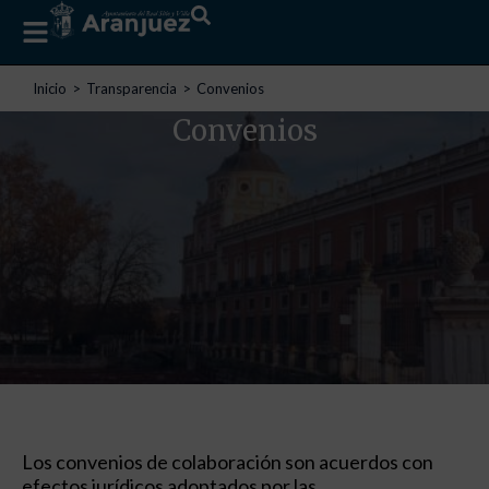
Estás aquí:
Inicio
Transparencia
Convenios
Convenios
Los convenios de colaboración son acuerdos con
efectos jurídicos adoptados por las