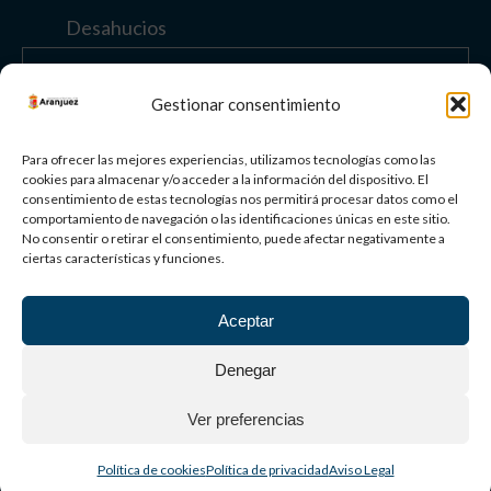
Desahucios
Enlaces de interés
Gestionar consentimiento
Otros enlaces
Para ofrecer las mejores experiencias, utilizamos tecnologías como las
cookies para almacenar y/o acceder a la información del dispositivo. El
consentimiento de estas tecnologías nos permitirá procesar datos como el
comportamiento de navegación o las identificaciones únicas en este sitio.
Paisaje Cultural
No consentir o retirar el consentimiento, puede afectar negativamente a
de Aranjuez
ciertas características y funciones.
Patrimonio
Mundial
Aceptar
©
2026
AYUNTAMIENTO DE ARANJUEZ
Denegar
Aviso Legal
Política de privacidad
Política de cookies
Ver preferencias
Política de cookies
Política de privacidad
Aviso Legal