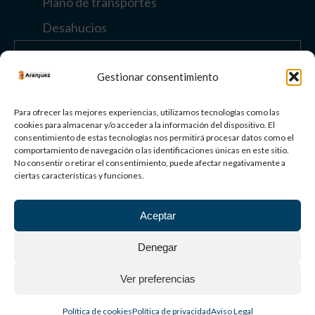
Plano de transportes
Desahucios
Enlaces de interés
Gestionar consentimiento
Otros enlaces
Para ofrecer las mejores experiencias, utilizamos tecnologías como las
cookies para almacenar y/o acceder a la información del dispositivo. El
consentimiento de estas tecnologías nos permitirá procesar datos como el
comportamiento de navegación o las identificaciones únicas en este sitio.
Paisaje Cultural
No consentir o retirar el consentimiento, puede afectar negativamente a
de Aranjuez
ciertas características y funciones.
Patrimonio
Mundial
Aceptar
©
2026
AYUNTAMIENTO DE ARANJUEZ
Denegar
Aviso Legal
Política de privacidad
Política de cookies
Ver preferencias
Política de cookies
Política de privacidad
Aviso Legal