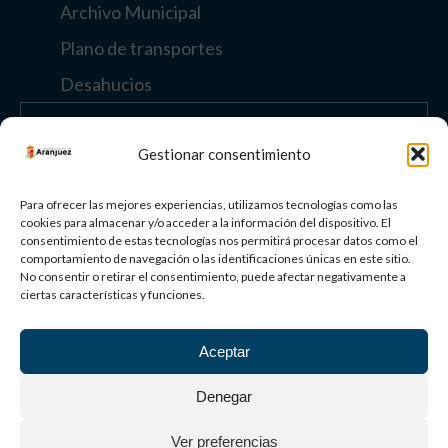
Archivo Municipal
Plano de transportes
Desahucios
Enlaces de interés
Gestionar consentimiento
Otros enlaces
Para ofrecer las mejores experiencias, utilizamos tecnologías como las
cookies para almacenar y/o acceder a la información del dispositivo. El
consentimiento de estas tecnologías nos permitirá procesar datos como el
comportamiento de navegación o las identificaciones únicas en este sitio.
Paisaje Cultural
No consentir o retirar el consentimiento, puede afectar negativamente a
de Aranjuez
ciertas características y funciones.
Patrimonio
Mundial
Aceptar
©
2026
AYUNTAMIENTO DE ARANJUEZ
Denegar
Aviso Legal
Política de privacidad
Política de cookies
Ver preferencias