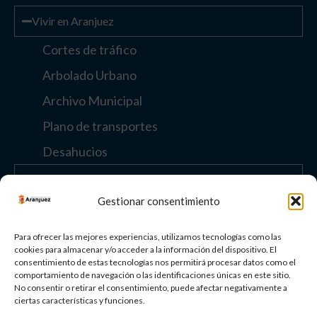
Vivir en Aranjuez
Cortes de tráfico
Arbolado Urbano
Archivo Municipal
Plano de transportes
Desahucios
Enlaces de interés
Gestionar consentimiento
Otros enlaces
Para ofrecer las mejores experiencias, utilizamos tecnologías como las
cookies para almacenar y/o acceder a la información del dispositivo. El
consentimiento de estas tecnologías nos permitirá procesar datos como el
comportamiento de navegación o las identificaciones únicas en este sitio.
Paisaje Cultural
No consentir o retirar el consentimiento, puede afectar negativamente a
de Aranjuez
ciertas características y funciones.
Patrimonio