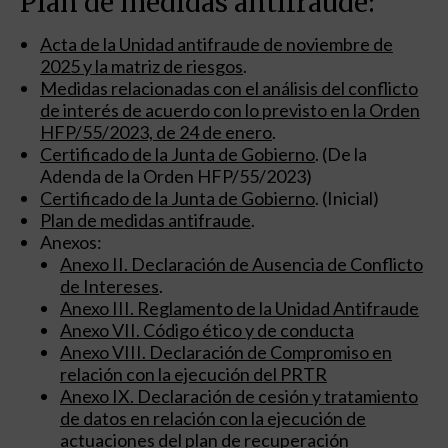
Plan de medidas antifraude:
Acta de la Unidad antifraude de noviembre de
2025 y la matriz de riesgos
.
Medidas relacionadas con el análisis del conflicto
de interés de acuerdo con lo previsto en la Orden
HFP/55/2023, de 24 de enero
.
Certificado de la Junta de Gobierno
. (De la
Adenda de la Orden HFP/55/2023)
Certificado de la Junta de Gobierno
. (Inicial)
Plan de medidas antifraude
.
Anexos:
Anexo II. Declaración de Ausencia de Conflicto
de Intereses
.
Anexo III. Reglamento de la Unidad Antifraude
Anexo VII. Código ético y de conducta
Anexo VIII. Declaración de Compromiso en
relación con la ejecución del PRTR
Anexo IX. Declaración de cesión y tratamiento
de datos en relación con la ejecución de
actuaciones del plan de recuperación