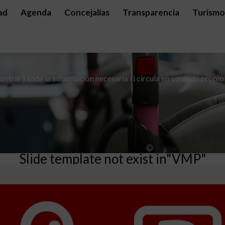
ad
Agenda
Concejalías
Transparencia
Turismo
ntrará toda la información necesaria si circula en vehículo propio
Slide template not exist in"VMP"