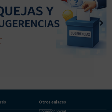
erés
Otros enlaces
Comedor Social