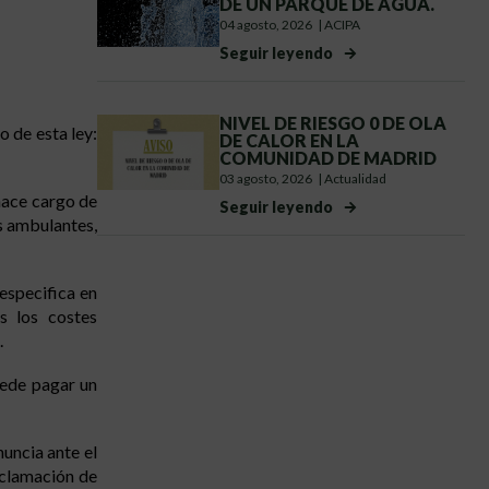
DE UN PARQUE DE AGUA.
04 agosto, 2026
|
ACIPA
Seguir leyendo
NIVEL DE RIESGO 0 DE OLA
 de esta ley:
DE CALOR EN LA
COMUNIDAD DE MADRID
03 agosto, 2026
|
Actualidad
hace cargo de
Seguir leyendo
as ambulantes,
especifica en
s los costes
.
puede pagar un
uncia ante el
eclamación de