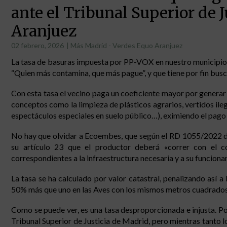
ante el Tribunal Superior de J
Aranjuez
02 febrero, 2026
|
Más Madrid - Verdes Equo Aranjuez
La tasa de basuras impuesta por PP-VOX en nuestro municipio n
“Quien más contamina, que más pague”, y que tiene por fin busc
Con esta tasa el vecino paga un coeficiente mayor por genera
conceptos como la limpieza de plásticos agrarios, vertidos ilegal
espectáculos especiales en suelo público…), eximiendo el pago d
No hay que olvidar a Ecoembes, que según el RD 1055/2022 de 
su artículo 23 que el productor deberá «correr con el co
correspondientes a la infraestructura necesaria y a su funciona
La tasa se ha calculado por valor catastral, penalizando así a
50% más que uno en las Aves con los mismos metros cuadrados.
Como se puede ver, es una tasa desproporcionada e injusta. P
Tribunal Superior de Justicia de Madrid, pero mientras tanto 