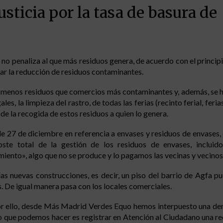
usticia por la tasa de basura de
o penaliza al que más residuos genera, de acuerdo con el principio
ar la reducción de residuos contaminantes.
r menos residuos que comercios más contaminantes y, además, se 
es, la limpieza del rastro, de todas las ferias (recinto ferial, feri
e la recogida de estos residuos a quien lo genera.
27 de diciembre en referencia a envases y residuos de envases, 
ste total de la gestión de los residuos de envases, incluido
miento», algo que no se produce y lo pagamos las vecinas y vecinos
 las nuevas construcciones, es decir, un piso del barrio de Agfa 
 De igual manera pasa con los locales comerciales.
or ello, desde Más Madrid Verdes Equo hemos interpuesto una den
lo que podemos hacer es registrar en Atención al Ciudadano una r