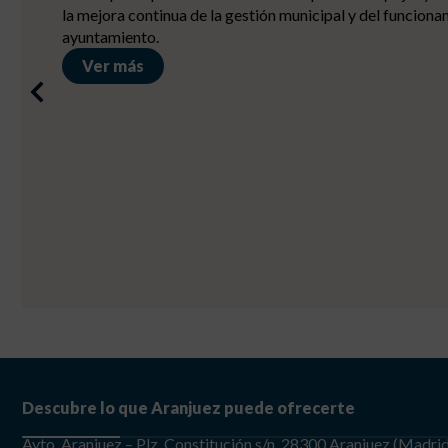
Ver más
Descubre lo que Aranjuez puede ofrecerte
Ayto. Aranjuez – Plz. Constitución s/n, 28300 Aranjuez (Madri