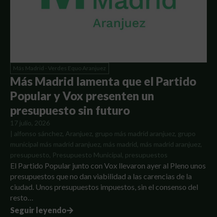
Más Madrid - Verdes Equo Aranjuez
Más Madrid lamenta que el Partido
Popular y Vox presenten un
presupuesto sin futuro
17 julio, 2026
|
alfonso sánchez
,
Aranjuez
,
grupo más madrid aranjuez
,
grupo
municipal más madrid aranjuez
,
más madrid
,
más madrid aranjuez
,
presupuesto
,
Presupuesto Municipal
,
presupuestos
El Partido Popular junto con Vox llevaron ayer al Pleno unos
presupuestos que no dan viabilidad a las carencias de la
ciudad. Unos presupuestos impuestos, sin el consenso del
resto…
Seguir leyendo