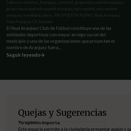
|
alfonso sánchez
,
Aranjuez
,
cortefiel
,
grupo más madrid aranjuez
,
grupo municipal más madrid aranjuez
,
más madrid
,
más madrid
aranjuez
,
movilidad
,
pleno
,
PROPUESTA PLENO
,
Real Aranjuez
,
Real Aranjuez CF
,
tendam
El Real Aranjuez Club de Fútbol constituye una de las
entidades deportivas con mayor arraigo social del
municipio y una de las organizaciones que proyectan el
nombre de Aranjuez fuera…
Seguir leyendo
Capacitación digital
Cursos formativos
Mejora tus capacidades.