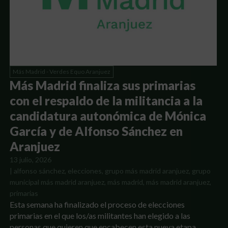
Más Madrid - Verdes Equo Aranjuez
Más Madrid finaliza sus primarias
con el respaldo de la militancia a la
candidatura autonómica de Mónica
García y de Alfonso Sánchez en
Aranjuez
13 julio, 2026
|
alfonso sánchez
,
elecciones
,
grupo más madrid aranjuez
,
grupo
municipal más madrid aranjuez
,
más madrid
,
más madrid aranjuez
,
primarias
Esta semana ha finalizado el proceso de elecciones
primarias en el que los/as militantes han elegido a las
personas que quieren que encabecen esta nueva etapa