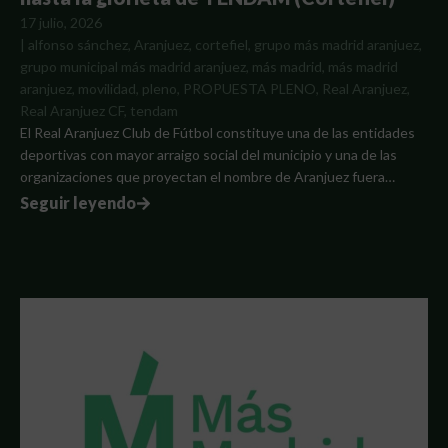
17 julio, 2026
|
alfonso sánchez
,
Aranjuez
,
cortefiel
,
grupo más madrid aranjuez
,
grupo municipal más madrid aranjuez
,
más madrid
,
más madrid
aranjuez
,
movilidad
,
pleno
,
PROPUESTA PLENO
,
Real Aranjuez
,
Real Aranjuez CF
,
tendam
El Real Aranjuez Club de Fútbol constituye una de las entidades
deportivas con mayor arraigo social del municipio y una de las
organizaciones que proyectan el nombre de Aranjuez fuera…
Seguir leyendo