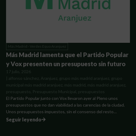
Más Madrid - Verdes Equo Aranjuez
Más Madrid lamenta que el Partido Popular
y Vox presenten un presupuesto sin futuro
17 julio, 2026
|
alfonso sánchez
,
Aranjuez
,
grupo más madrid aranjuez
,
grupo
municipal más madrid aranjuez
,
más madrid
,
más madrid aranjuez
,
presupuesto
,
Presupuesto Municipal
,
presupuestos
El Partido Popular junto con Vox llevaron ayer al Pleno unos
presupuestos que no dan viabilidad a las carencias de la ciudad.
Unos presupuestos impuestos, sin el consenso del resto…
Seguir leyendo