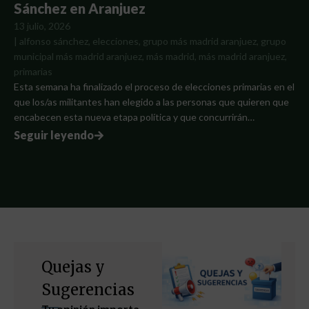
Sánchez en Aranjuez
13 julio, 2026
|
alfonso sánchez
,
elecciones
,
grupo más madrid aranjuez
,
grupo
municipal más madrid aranjuez
,
más madrid
,
más madrid aranjuez
,
primarias
Esta semana ha finalizado el proceso de elecciones primarias en el
que los/as militantes han elegido a las personas que quieren que
encabecen esta nueva etapa política y que concurrirán…
Seguir leyendo
Quejas y
Sugerencias
Tu opinión importa
.