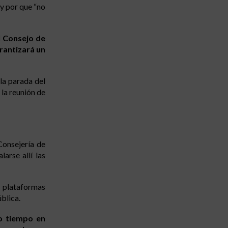
y por que “no
l Consejo de
arantizará un
la parada del
 la reunión de
Consejería de
arse allí las
s plataformas
blica.
o tiempo en