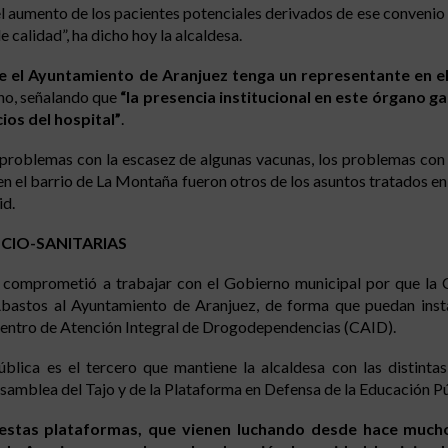
el aumento de los pacientes potenciales derivados de ese convenio 
 calidad”, ha dicho hoy la alcaldesa.
e el Ayuntamiento de Aranjuez tenga un representante en e
eno, señalando que
“la presencia institucional en este órgano g
ios del hospital”
.
os problemas con la escasez de algunas vacunas, los problemas con 
en el barrio de La Montaña fueron otros de los asuntos tratados en
id.
OCIO-SANITARIAS
e comprometió a trabajar con el Gobierno municipal por que la 
Abastos al Ayuntamiento de Aranjuez, de forma que puedan instal
 Centro de Atención Integral de Drogodependencias (CAID).
blica es el tercero que mantiene la alcaldesa con las distinta
a Asamblea del Tajo y de la Plataforma en Defensa de la Educación Pú
estas plataformas, que vienen luchando desde hace much