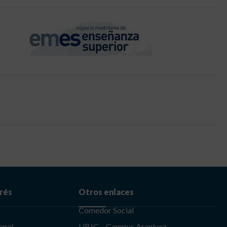
erés
Otros enlaces
Comedor Social
onal
URJC – Campus Aranjuez