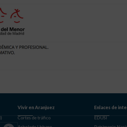
Vivir en Aranjuez
Enlaces de int
d)
Cortes de tráfico
EDUSI
Arbolado Urbano
Patrimonio Naci