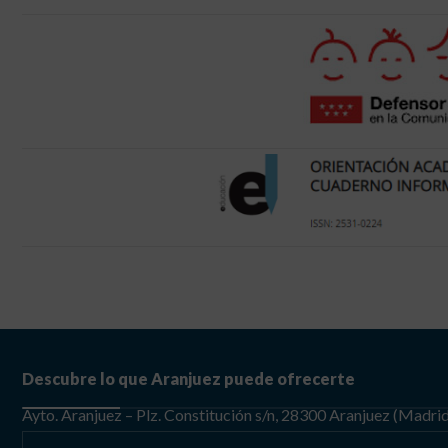
Descubre lo que Aranjuez puede ofrecerte
Ayto. Aranjuez – Plz. Constitución s/n, 28300 Aranjuez (Madri