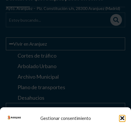
Ayto. Aranjuez – Plz. Constitución s/n, 28300 Aranjuez (Madrid)
Vivir en Aranjuez
Cortes de tráfico
Arbolado Urbano
Archivo Municipal
Plano de transportes
Desahucios
Enlaces de interés
Gestionar consentimiento
Otros enlaces