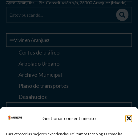
Ayto. Aranjuez – Plz. Constitución s/n, 28300 Aranjuez (Madrid)
Vivir en Aranjuez
Cortes de tráfico
Arbolado Urbano
Archivo Municipal
Plano de transportes
Desahucios
Enlaces de interés
Gestionar consentimiento
Otros enlaces
Para ofrecer las mejores experiencias, utilizamos tecnologías como las