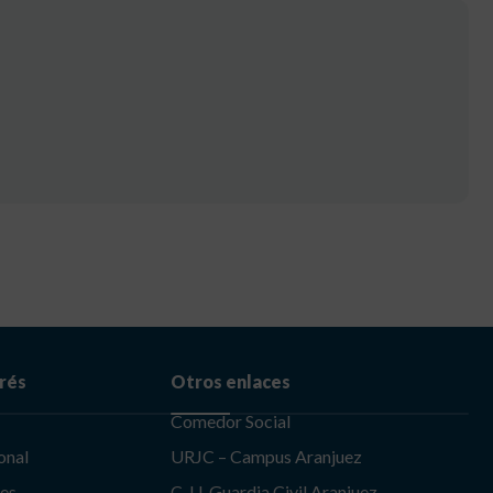
erés
Otros enlaces
Comedor Social
onal
URJC – Campus Aranjuez
les
C. U. Guardia Civil Aranjuez