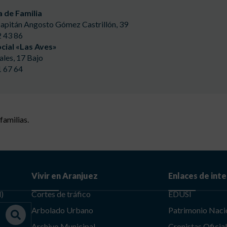
a de Familia
Capitán Angosto Gómez Castrillón, 39
2 43 86
cial «Las Aves»
ales, 17 Bajo
1 67 64
familias.
Vivir en Aranjuez
Enlaces de int
d)
Cortes de tráfico
EDUSI
Arbolado Urbano
Patrimonio Naci
Archivo Municipal
Cronistas Oficia