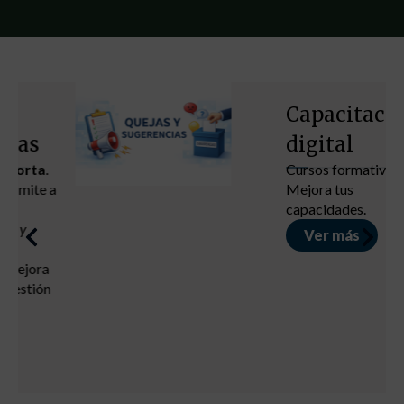
Capacitación
digital
Cursos formativos
Mejora tus
capacidades.
Ver más
Descubre lo que Aranjuez puede ofrecerte
Ayto. Aranjuez – Plz. Constitución s/n, 28300 Aranjuez (Madrid)