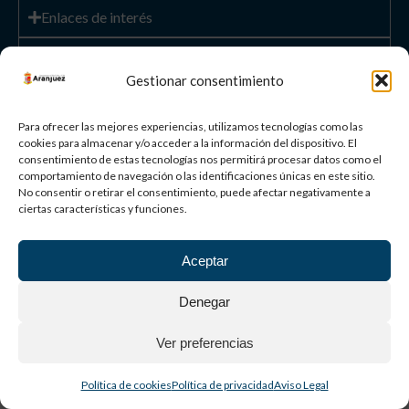
Paisaje Cultural
de Aranjuez
Patrimonio
Mundial
Gestionar consentimiento
©
2026
AYUNTAMIENTO DE ARANJUEZ
Para ofrecer las mejores experiencias, utilizamos tecnologías como las
cookies para almacenar y/o acceder a la información del dispositivo. El
consentimiento de estas tecnologías nos permitirá procesar datos como el
Aviso Legal
Política de privacidad
Política de cookies
comportamiento de navegación o las identificaciones únicas en este sitio.
No consentir o retirar el consentimiento, puede afectar negativamente a
ciertas características y funciones.
Aceptar
Denegar
Ver preferencias
Política de cookies
Política de privacidad
Aviso Legal