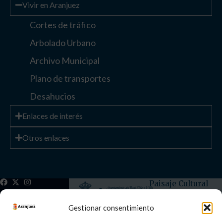
Vivir en Aranjuez
Cortes de tráfico
Arbolado Urbano
Archivo Municipal
Plano de transportes
Desahucios
Enlaces de interés
Otros enlaces
Paisaje Cultural
de Aranjuez
Patrimonio
Gestionar consentimiento
Mundial